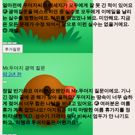
얼마전에 두더지씨의 메세지가 모두에게 잘 못 간 적이 있어요
🥲 광역질문을 테스트하던 중 실수로 모두에게 이메일을 날리
는 실수를 범했는데요. 더위를 먹었었나 봐요. 미안해요. 지금
은 모든 문제가 수정 되어서 앞으로 이런 실수는 없을거에요.
🙃 제발.
추가질문
Mr.두더지
광역 질문
약 2년 전
정말 반가와요 여러분. 오랜만의 Mr.두더지 질문이에요. 기나
긴 장마 끝에 곧 해가 찾아 올까요? 두더지는 땅속이 너무 습하
게 젖어서 너무 힘든 나날을 보내고 있어요. 🥲 여러분은 여름
휴가 계획 잡았나요? 더지팀은 아직 마땅한 여름 휴가지를 정
하지 못했어요. 성수기 가격이 워낙 비싸서 엄두가 안 나기도
하고.. 익명의 두더지들은 어떤가요?