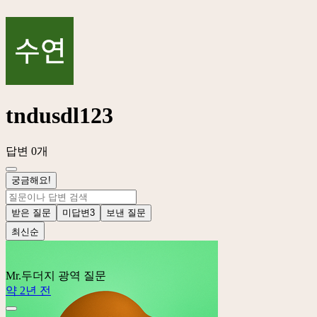
tndusdl123
답변 0개
궁금해요!
받은 질문
미답변
3
보낸 질문
최신순
Mr.두더지
광역 질문
약 2년 전