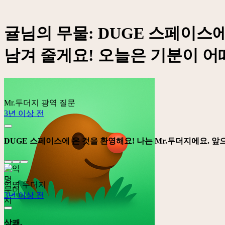
귤님의 무물: DUGE 스페이스에
남겨 줄게요! 오늘은 기분이 어
Mr.두더지
광역 질문
3년 이상 전
DUGE 스페이스에 온 것을 환영해요! 나는 Mr.두더지에요. 
익명 두더지
3년 이상 전
상쾌.