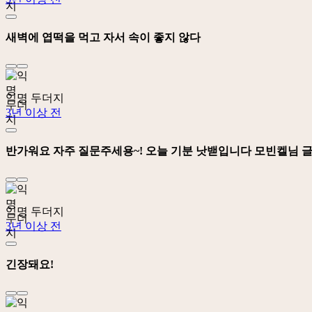
새벽에 엽떡을 먹고 자서 속이 좋지 않다
익명 두더지
3년 이상 전
반가워요 자주 질문주세용~! 오늘 기분 낫밷입니다 모빈켈님 
익명 두더지
3년 이상 전
긴장돼요!