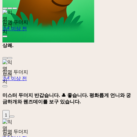
익명 두더지
3년 이상 전
상쾌.
익명 두더지
3년 이상 전
미스터 두더지 반갑습니다. 🎩 좋습니다. 평화롭게 언니와 궁
금하개와 웬즈데이를 보구 있습니다.
1
익명 두더지