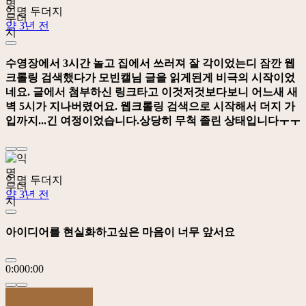
익명 두더지
약 3년 전
수영장에서 3시간 놀고 집에서 쓰러져 잘 각이었는디 잠깐 웹
크롤링 검색했다가 모빈캘님 글을 읽게된게 비극의 시작이었
네요. 글에서 첨부하신 링크타고 이것저것보다보니 어느새 새
벽 5시가 지나버렸어요. 웹크롤링 검색으로 시작해서 더지 가
입까지...긴 여정이었습니다.상당히 무척 졸린 상태입니다ㅜㅜ
익명 두더지
약 3년 전
아이디어를 현실화하고싶은 마음이 너무 앞서요
0:00
0:00