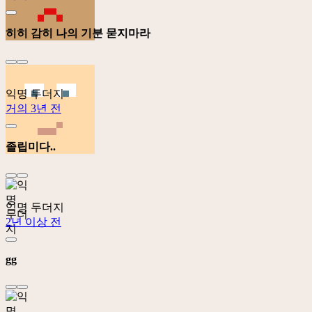
히히 감히 나의 기분 묻지마라
익명 두더지
거의 3년 전
졸립미다..
익명 두더지
2년 이상 전
gg