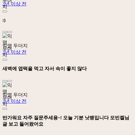
3년 이상 전
:)
익명 두더지
3년 이상 전
새벽에 엽떡을 먹고 자서 속이 좋지 않다
익명 두더지
3년 이상 전
반가워요 자주 질문주세용~! 오늘 기분 낫밷입니다 모빈켈님
글 보고 들어왔어요