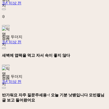
3년 이상 전
:)
익명 두더지
3년 이상 전
새벽에 엽떡을 먹고 자서 속이 좋지 않다
익명 두더지
3년 이상 전
반가워요 자주 질문주세용~! 오늘 기분 낫밷입니다 모빈켈님
글 보고 들어왔어요