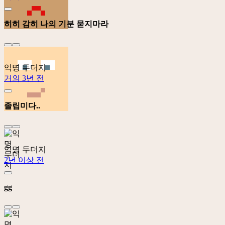
히히 감히 나의 기분 묻지마라
익명 두더지
거의 3년 전
졸립미다..
익명 두더지
2년 이상 전
gg