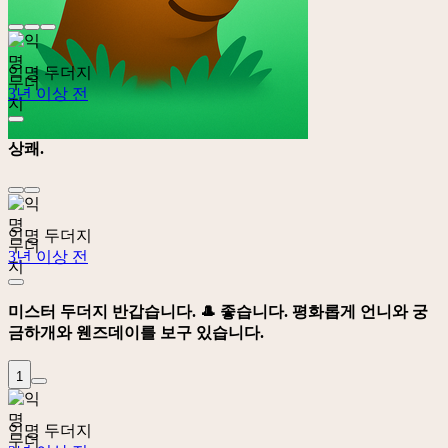
익명 두더지
3년 이상 전
상쾌.
익명 두더지
3년 이상 전
미스터 두더지 반갑습니다. 🎩 좋습니다. 평화롭게 언니와 궁
금하개와 웬즈데이를 보구 있습니다.
1
익명 두더지