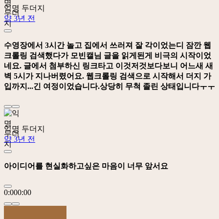
익명 두더지
약 3년 전
수영장에서 3시간 놀고 집에서 쓰러져 잘 각이었는디 잠깐 웹
크롤링 검색했다가 모빈캘님 글을 읽게된게 비극의 시작이었
네요. 글에서 첨부하신 링크타고 이것저것보다보니 어느새 새
벽 5시가 지나버렸어요. 웹크롤링 검색으로 시작해서 더지 가
입까지...긴 여정이었습니다.상당히 무척 졸린 상태입니다ㅜㅜ
익명 두더지
약 3년 전
아이디어를 현실화하고싶은 마음이 너무 앞서요
0:00
0:00