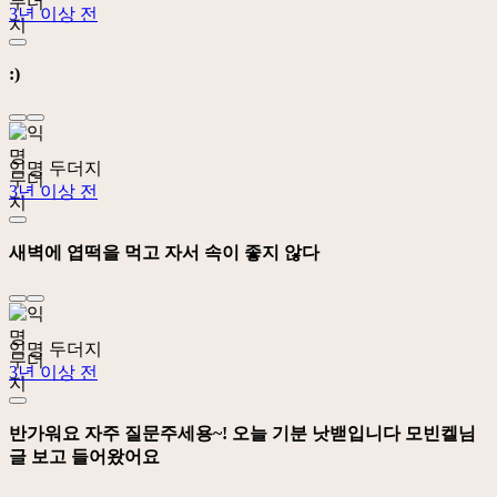
3년 이상 전
:)
익명 두더지
3년 이상 전
새벽에 엽떡을 먹고 자서 속이 좋지 않다
익명 두더지
3년 이상 전
반가워요 자주 질문주세용~! 오늘 기분 낫밷입니다 모빈켈님
글 보고 들어왔어요