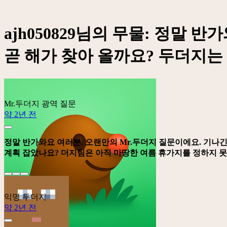
ajh050829님의 무물: 정말
곧 해가 찾아 올까요? 두더지는 
Mr.두더지
광역 질문
약 2년 전
정말 반가와요 여러분. 오랜만의 Mr.두더지 질문이에요. 기나긴
계획 잡았나요? 더지팀은 아직 마땅한 여름 휴가지를 정하지 못
익명 두더지
약 2년 전