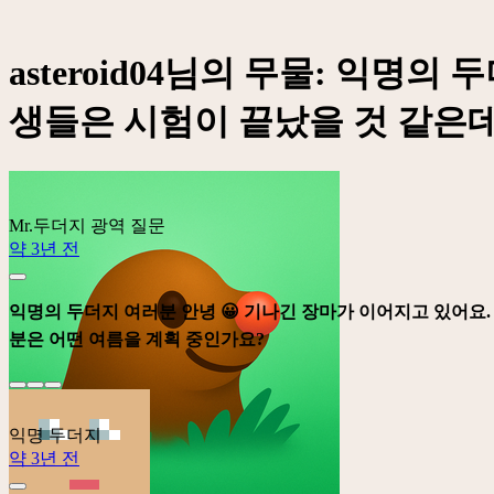
asteroid04님의 무물: 익명
생들은 시험이 끝났을 것 같은데요
Mr.두더지
광역 질문
약 3년 전
익명의 두더지 여러분 안녕 😀 기나긴 장마가 이어지고 있어요. 
분은 어떤 여름을 계획 중인가요?
익명 두더지
약 3년 전