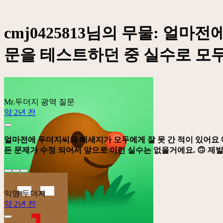
cmj0425813님의 무물: 얼
문을 테스트하던 중 실수로 모두에
Mr.두더지
광역 질문
약 2년 전
얼마전에 두더지씨의 메세지가 모두에게 잘 못 간 적이 있어요 
든 문제가 수정 되어서 앞으로 이런 실수는 없을거에요. 🙃 제발
익명 두더지
약 2년 전