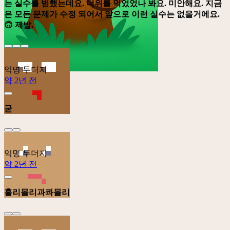
는 실수를 범했는데요. 더위를 먹었었나 봐요. 미안해요. 지금
은 모든 문제가 수정 되어서 앞으로 이런 실수는 없을거에요.
🙃 제발.
익명 두더지
약 2년 전
굳
익명 두더지
약 2년 전
홀리몰리과콰몰리