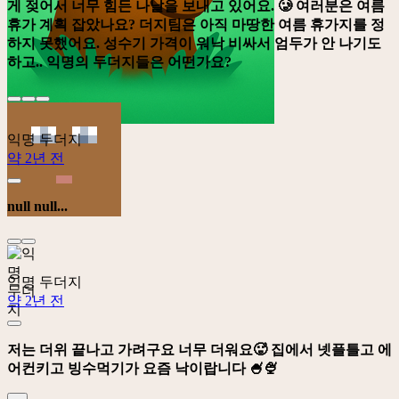
게 젖어서 너무 힘든 나날을 보내고 있어요. 🥲 여러분은 여름
휴가 계획 잡았나요? 더지팀은 아직 마땅한 여름 휴가지를 정
하지 못했어요. 성수기 가격이 워낙 비싸서 엄두가 안 나기도
하고.. 익명의 두더지들은 어떤가요?
익명 두더지
약 2년 전
null null...
익명 두더지
약 2년 전
저는 더위 끝나고 가려구요 너무 더워요🥵 집에서 넷플틀고 에
어컨키고 빙수먹기가 요즘 낙이랍니다 🍧🍨