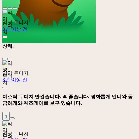
익명 두더지
3년 이상 전
상쾌.
익명 두더지
3년 이상 전
미스터 두더지 반갑습니다. 🎩 좋습니다. 평화롭게 언니와 궁
금하개와 웬즈데이를 보구 있습니다.
1
익명 두더지