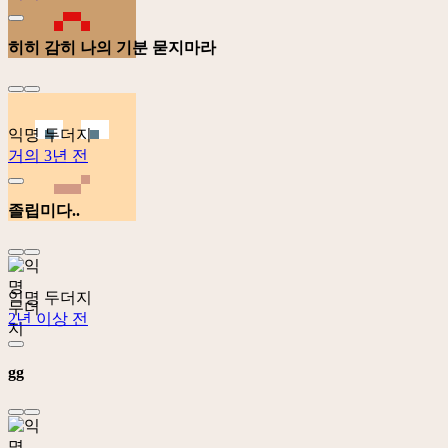
히히 감히 나의 기분 묻지마라
익명 두더지
거의 3년 전
졸립미다..
익명 두더지
2년 이상 전
gg