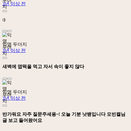
3년 이상 전
:)
익명 두더지
3년 이상 전
새벽에 엽떡을 먹고 자서 속이 좋지 않다
익명 두더지
3년 이상 전
반가워요 자주 질문주세용~! 오늘 기분 낫밷입니다 모빈켈님
글 보고 들어왔어요