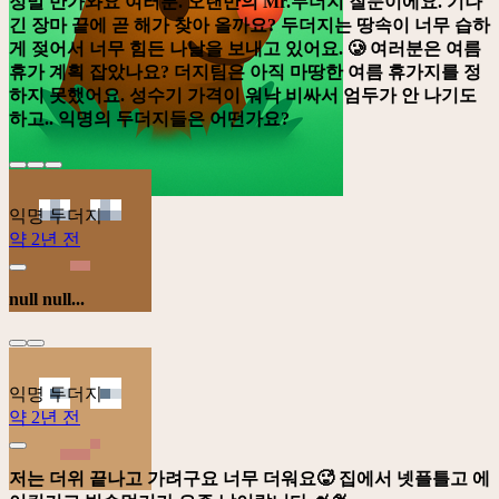
정말 반가와요 여러분. 오랜만의 Mr.두더지 질문이에요. 기나
긴 장마 끝에 곧 해가 찾아 올까요? 두더지는 땅속이 너무 습하
게 젖어서 너무 힘든 나날을 보내고 있어요. 🥲 여러분은 여름
휴가 계획 잡았나요? 더지팀은 아직 마땅한 여름 휴가지를 정
하지 못했어요. 성수기 가격이 워낙 비싸서 엄두가 안 나기도
하고.. 익명의 두더지들은 어떤가요?
익명 두더지
약 2년 전
null null...
익명 두더지
약 2년 전
저는 더위 끝나고 가려구요 너무 더워요🥵 집에서 넷플틀고 에