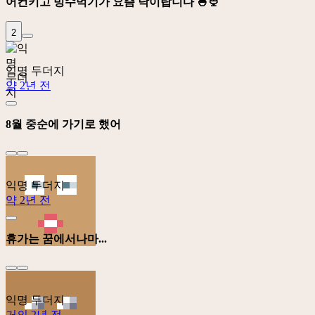
어컨키고 빙수먹기가 요즘 낙이랍니다 🍧🍨
2
익명 두더지
약 2년 전
8월 중순에 가기로 했어
익명 두더지
약 2년 전
휴가는 꿈에서나마...
익명 두더지
거의 2년 전