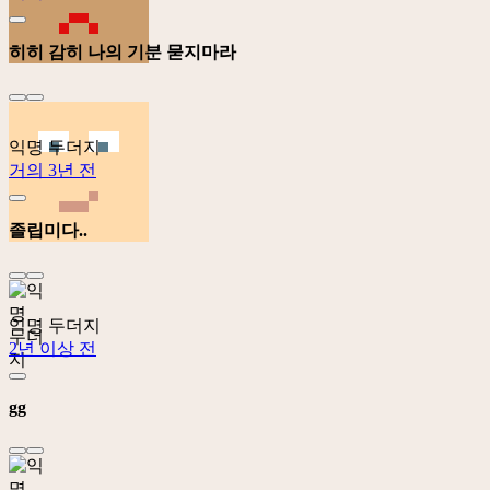
히히 감히 나의 기분 묻지마라
익명 두더지
거의 3년 전
졸립미다..
익명 두더지
2년 이상 전
gg