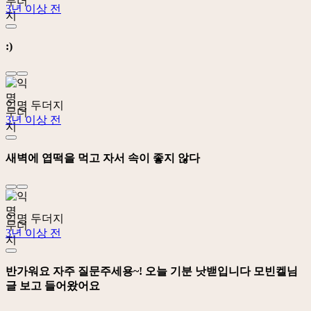
3년 이상 전
:)
익명 두더지
3년 이상 전
새벽에 엽떡을 먹고 자서 속이 좋지 않다
익명 두더지
3년 이상 전
반가워요 자주 질문주세용~! 오늘 기분 낫밷입니다 모빈켈님
글 보고 들어왔어요