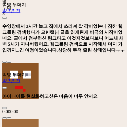
익명 두더지
약 3년 전
수영장에서 3시간 놀고 집에서 쓰러져 잘 각이었는디 잠깐 웹
크롤링 검색했다가 모빈캘님 글을 읽게된게 비극의 시작이었
네요. 글에서 첨부하신 링크타고 이것저것보다보니 어느새 새
벽 5시가 지나버렸어요. 웹크롤링 검색으로 시작해서 더지 가
입까지...긴 여정이었습니다.상당히 무척 졸린 상태입니다ㅜㅜ
익명 두더지
약 3년 전
아이디어를 현실화하고싶은 마음이 너무 앞서요
0:00
0:00