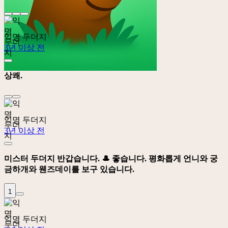
익명 두더지
3년 이상 전
상쾌.
익명 두더지
3년 이상 전
미스터 두더지 반갑습니다. 🎩 좋습니다. 평화롭게 언니와 궁
금하개와 웬즈데이를 보구 있습니다.
1
익명 두더지